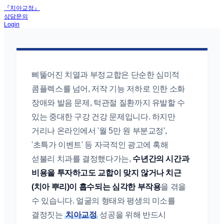
『치아교정』
상담문의
Login
삐뚤어진 치열과 부정교합은 단순한 심미적
콤플렉스를 넘어, 저작 기능 저하로 인한 소화
장애와 발음 문제, 턱관절 질환까지 유발할 수
있는 중대한 구강 건강 문제입니다. 하지만
거리나 온라인에서 '월 5만 원 부분교정',
'초특가 이벤트' 등 자극적인 광고에 혹해
섣불리 치과를 결정했다가는,
수년간의 시간과
비용을 투자하고도 교합이 맞지 않거나 치근
(치아 뿌리)이 흡수되는 심각한 부작용
을 겪을
수 있습니다. 얼굴의 형태와 평생의 미소를
결정짓는
치아교정
성공을 위해 반드시