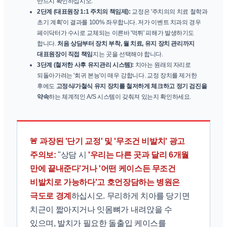
반드시 확인하십시오.
2단계 (대표원장 1:1 주치의 책임제):
교정은 '주치의의 치료 철학과
초기 계획'이 결과를 100% 좌우합니다. 저가 이벤트 치과의 경우
페이닥터가 수시로 교체되는 이른바 '먹튀' 피해가 발생하기도
합니다.
처음 상담부터 장치 부착, 월 치료, 유지 장치 관리까지
대표원장이 직접 책임
지는 곳을 선택해야 합니다.
3단계 (철저한 사후 유지관리 시스템):
치아는 원래의 자리로
되돌아가려는 '회귀 본능'이 매우 강합니다. 교정 장치를 제거한
후에도
고정식/가철식 유지 장치를 철저하게 체크하고 정기 검진을
약속
하는 체계적인 A/S 시스템이 갖춰져 있는지 확인하세요.
🚨 과장된 '단기 교정' 및 '무조건 비발치' 광고
주의보:
"상담 시
'우리는 다른 곳과 달리 6개월
만에 끝내준다'거나 '어떤 케이스든 무조건
비발치로 가능하다'고 호언장담하는 병원은
극도로 경계
하십시오. 무리하게 치아를 당기면
치근이 짧아지거나 잇몸뼈가 내려앉을 수
있으며, 발치가 필요한 돌출입 케이스를