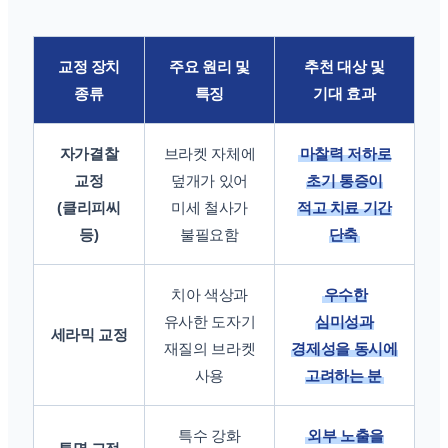
교정 장치
주요 원리 및
추천 대상 및
종류
특징
기대 효과
자가결찰
브라켓 자체에
마찰력 저하로
교정
덮개가 있어
초기 통증이
(클리피씨
미세 철사가
적고 치료 기간
등)
불필요함
단축
치아 색상과
우수한
유사한 도자기
심미성과
세라믹 교정
재질의 브라켓
경제성을 동시에
사용
고려하는 분
특수 강화
외부 노출을