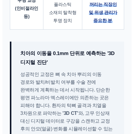
투명 교정
플라스틱
꺼리는 직장인
(인비절라인
소재의 탈착형
및 위생 관리가
등)
투명 장치
중요한 분
치아의 이동을 0.1mm 단위로 예측하는 '3D
디지털 진단'
성공적인 교정은 뼈 속 치아 뿌리의 이동
경로와 발치/비발치 여부를 수술 전에
완벽하게 계획하는 데서 시작됩니다. 단순한
평면 파노라마 엑스레이에만 의존하는 곳은
피해야 합니다. 환자의 턱뼈 골격과 치열을
3차원으로 파악하는
'3D CT'
와, 고무 인상재
대신 디지털 데이터로 구강을 스캔하고 교정
후의 안모(얼굴) 변화를 시뮬레이션할 수 있는